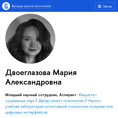
Высшая школа экономики
Меню
Двоеглазова Мария
Александровна
Младший научный сотрудник, Аспирант:
Факультет
социальных наук
/
Департамент психологии
/
Научно-
учебная лаборатория когнитивной психологии пользователя
цифровых интерфейсов