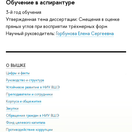
Обучение в аспирантуре
3-й год обучения
Утвержденная тема диссертации: Смещения в оценке
прямых углов при восприятии трёхмерных форм
Научный руководитель:
Горбунова Елена Сергеевна
О ВЫШКЕ
ОБ
Цифры и факты
Ли
Руководство и структура
Дов
Устойчивое развитие в НИУ ВШЭ
Ол
Преподаватели и сотрудники
При
Корпуса и общежития
Вы
Закупки
При
Обращения граждан в НИУ ВШЭ
Асп
Фонд целевого капитала
Доп
Противодействие коррупции
Цен