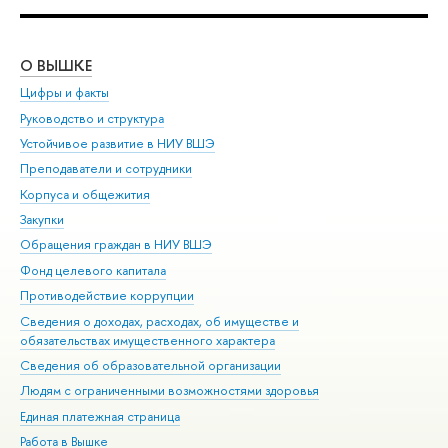
О ВЫШКЕ
ОБ
Цифры и факты
Ли
Руководство и структура
Дов
Устойчивое развитие в НИУ ВШЭ
Ол
Преподаватели и сотрудники
При
Корпуса и общежития
Вы
Закупки
При
Обращения граждан в НИУ ВШЭ
Ас
Фонд целевого капитала
До
Противодействие коррупции
Цен
Сведения о доходах, расходах, об имуществе и
Би
обязательствах имущественного характера
Об
Сведения об образовательной организации
Обр
Людям с ограниченными возможностями здоровья
Единая платежная страница
Работа в Вышке