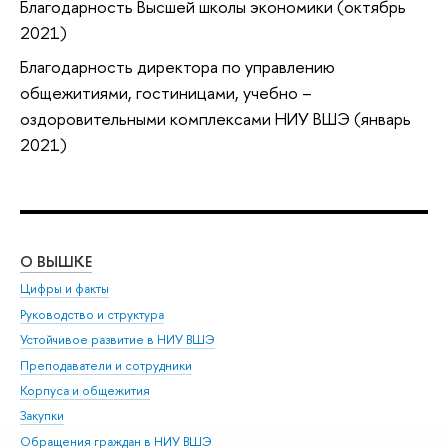
Благодарность Высшей школы экономики (октябрь
2021)
Благодарность директора по управлению
общежитиями, гостиницами, учебно –
оздоровительными комплексами НИУ ВШЭ (январь
2021)
О ВЫШКЕ
ОБ
Цифры и факты
Ли
Руководство и структура
Дов
Устойчивое развитие в НИУ ВШЭ
Ол
Преподаватели и сотрудники
При
Корпуса и общежития
Вы
Закупки
При
Обращения граждан в НИУ ВШЭ
Ас