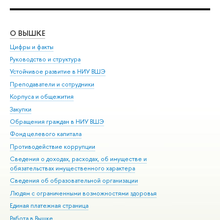
О ВЫШКЕ
ОБ
Цифры и факты
Ли
Руководство и структура
Дов
Устойчивое развитие в НИУ ВШЭ
Ол
Преподаватели и сотрудники
При
Корпуса и общежития
Вы
Закупки
При
Обращения граждан в НИУ ВШЭ
Ас
Фонд целевого капитала
До
Противодействие коррупции
Цен
Сведения о доходах, расходах, об имуществе и
Би
обязательствах имущественного характера
Об
Сведения об образовательной организации
Обр
Людям с ограниченными возможностями здоровья
Единая платежная страница
Работа в Вышке