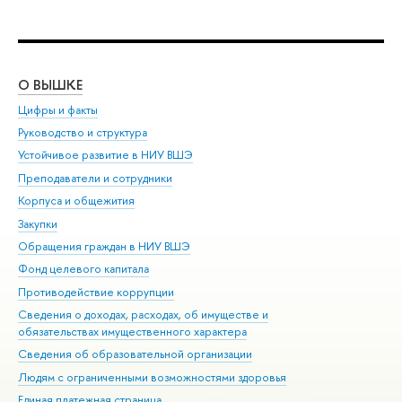
О ВЫШКЕ
ОБ
Цифры и факты
Ли
Руководство и структура
Дов
Устойчивое развитие в НИУ ВШЭ
Ол
Преподаватели и сотрудники
При
Корпуса и общежития
Вы
Закупки
При
Обращения граждан в НИУ ВШЭ
Ас
Фонд целевого капитала
До
Противодействие коррупции
Цен
Сведения о доходах, расходах, об имуществе и
Би
обязательствах имущественного характера
Об
Сведения об образовательной организации
Обр
Людям с ограниченными возможностями здоровья
Единая платежная страница