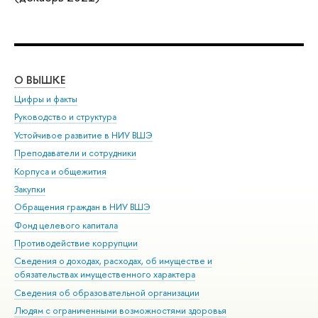
О ВЫШКЕ
ОБ
Цифры и факты
Ли
Руководство и структура
Дов
Устойчивое развитие в НИУ ВШЭ
Ол
Преподаватели и сотрудники
При
Корпуса и общежития
Вы
Закупки
При
Обращения граждан в НИУ ВШЭ
Ас
Фонд целевого капитала
До
Противодействие коррупции
Цен
Сведения о доходах, расходах, об имуществе и
Би
обязательствах имущественного характера
Об
Сведения об образовательной организации
Обр
Людям с ограниченными возможностями здоровья