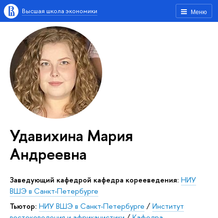
Высшая школа экономики
Меню
Удавихина Мария
Андреевна
Заведующий кафедрой кафедра корееведения:
НИУ
ВШЭ в Санкт-Петербурге
Тьютор:
НИУ ВШЭ в Санкт-Петербурге
/
Институт
востоковедения и африканистики
/
Кафедра