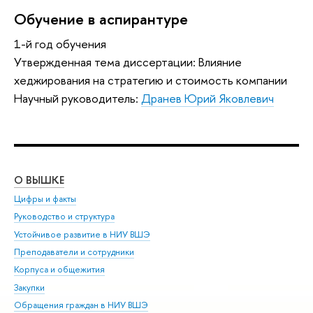
Обучение в аспирантуре
1-й год обучения
Утвержденная тема диссертации: Влияние
хеджирования на стратегию и стоимость компании
Научный руководитель:
Дранев Юрий Яковлевич
О ВЫШКЕ
ОБ
Цифры и факты
Ли
Руководство и структура
Дов
Устойчивое развитие в НИУ ВШЭ
Ол
Преподаватели и сотрудники
При
Корпуса и общежития
Вы
Закупки
При
Обращения граждан в НИУ ВШЭ
Ас