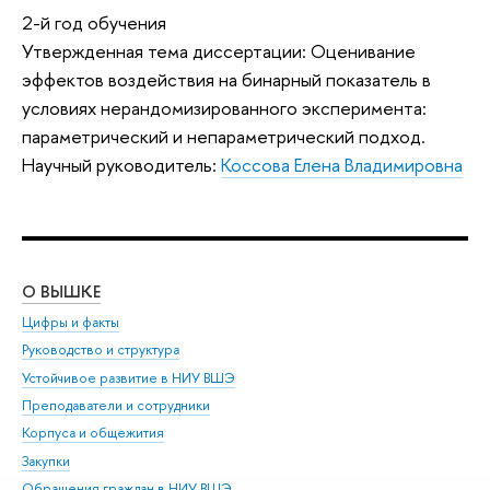
2-й год обучения
Утвержденная тема диссертации: Оценивание
эффектов воздействия на бинарный показатель в
условиях нерандомизированного эксперимента:
параметрический и непараметрический подход.
Научный руководитель:
Коссова Елена Владимировна
О ВЫШКЕ
ОБ
Цифры и факты
Ли
Руководство и структура
Дов
Устойчивое развитие в НИУ ВШЭ
Ол
Преподаватели и сотрудники
При
Корпуса и общежития
Вы
Закупки
При
Обращения граждан в НИУ ВШЭ
Ас