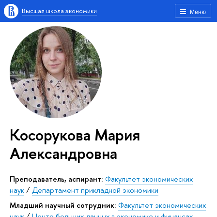
Высшая школа экономики
Меню
Косорукова Мария
Александровна
Преподаватель, аспирант:
Факультет экономических
наук
/
Департамент прикладной экономики
Младший научный сотрудник:
Факультет экономических
наук
/
Центр больших данных в экономике и финансах