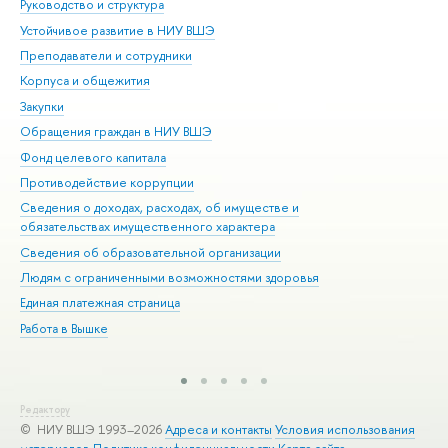
Руководство и структура
Дов
Устойчивое развитие в НИУ ВШЭ
Ол
Преподаватели и сотрудники
При
Корпуса и общежития
Вы
Закупки
При
Обращения граждан в НИУ ВШЭ
Ас
Фонд целевого капитала
До
Противодействие коррупции
Цен
Сведения о доходах, расходах, об имуществе и
Би
обязательствах имущественного характера
Об
Сведения об образовательной организации
Обр
Людям с ограниченными возможностями здоровья
Единая платежная страница
Работа в Вышке
Редактору
© НИУ ВШЭ 1993–2026
Адреса и контакты
Условия использования