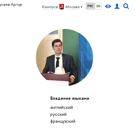
усаев Артур
Кампус в
Москве
РУС
EN
Владение языками
английский
русский
французский