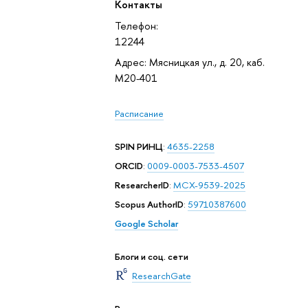
Контакты
Телефон:
12244
Адрес: Мясницкая ул., д. 20, каб.
М20-401
Расписание
SPIN РИНЦ
:
4635-2258
ORCID
:
0009-0003-7533-4507
ResearcherID
:
MCX-9539-2025
Scopus AuthorID
:
59710387600
Google Scholar
Блоги и соц. сети
ResearchGate