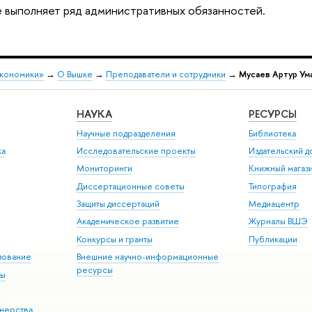
е выполняет ряд административных обязанностей.
экономики»
→
О Вышке
→
Преподаватели и сотрудники
→
Мусаев Артур Ум
НАУКА
РЕСУРСЫ
Научные подразделения
Библиотека
ка
Исследовательские проекты
Издательский 
Мониторинги
Книжный магаз
Диссертационные советы
Типография
Защиты диссертаций
Медиацентр
Академическое развитие
Журналы ВШЭ
Конкурсы и гранты
Публикации
зование
Внешние научно-информационные
ресурсы
ры
Э
нерства