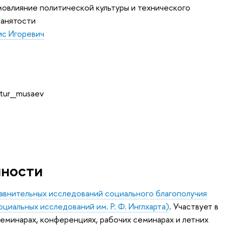
овлияние политической культуры и технического
занятости
ис Игоревич
rtur_musaev
нности
авнительных исследований социального благополучия
циальных исследований им. Р. Ф. Инглхарта)
. Участвует в
семинарах, конференциях, рабочих семинарах и летних