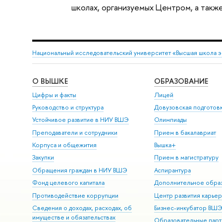
школах, организуемых Центром, а такж
Национальный исследовательский университет «Высшая школа 
О ВЫШКЕ
ОБРАЗОВАНИЕ
Цифры и факты
Лицей
Руководство и структура
Довузовская подготов
Устойчивое развитие в НИУ ВШЭ
Олимпиады
Преподаватели и сотрудники
Прием в бакалавриат
Корпуса и общежития
Вышка+
Закупки
Прием в магистратуру
Обращения граждан в НИУ ВШЭ
Аспирантура
Фонд целевого капитала
Дополнительное обра
Противодействие коррупции
Центр развития карье
Сведения о доходах, расходах, об
Бизнес-инкубатор ВШ
имуществе и обязательствах
Образовательные парт