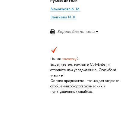
Руководители
Алмакаева А. М.
Зангиева И. К.
Версия для печати
Нашли
опечатку
?
Выделите её, нажмите Ctrl+Enter и
отправьте нам уведомление. Спасибо за
участие!
Сервис предназначен только для отправки
сообщений об орфографических и
пунктуационных ошибках.