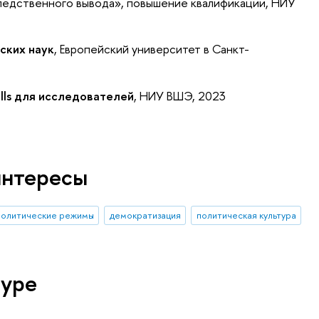
ледственного вывода»
, повышение квалификации
, НИУ
ских наук
, Европейский университет в Санкт-
lls для исследователей
, НИУ ВШЭ, 2023
интересы
политические режимы
демократизация
политическая культура
туре