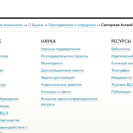
ла экономики»
→
О Вышке
→
Преподаватели и сотрудники
→
Салгиреев Аслан
Е
НАУКА
РЕСУРСЫ
Научные подразделения
Библиотека
товка
Исследовательские проекты
Издательски
Мониторинги
Книжный маг
иат
Диссертационные советы
Типография
Защиты диссертаций
Медиацентр
туру
Академическое развитие
Журналы В
Конкурсы и гранты
Публикации
бразование
Внешние научно-информационные
ресурсы
арьеры
р ВШЭ
партнерства
взаимодействие с
уг