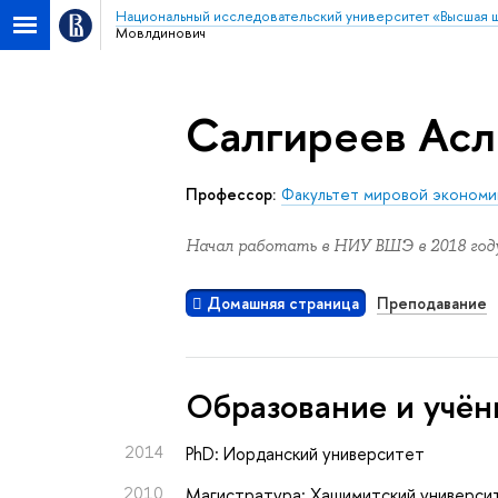
Национальный исследовательский университет «Высшая 
Мовлдинович
Салгиреев Ас
Профессор:
Факультет мировой экономи
Начал работать в НИУ ВШЭ в 2018 году
Домашняя страница
Преподавание
Oбразование и учён
2014
PhD: Иорданский университет
2010
Магистратура: Хашимитский университ