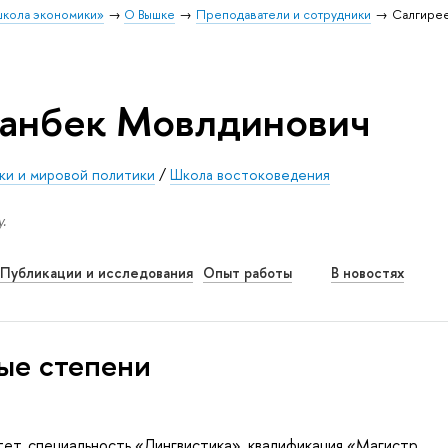
школа экономики»
О Вышке
Преподаватели и сотрудники
Салгирее
ланбек Мовлдинович
ки и мировой политики
/
Школа востоковедения
.
Публикации и исследования
Опыт работы
В новостях
ые степени
ет, специальность «Лингвистика», квалификация «Магистр