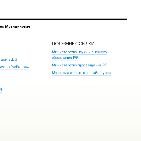
бек Мовлдинович
ПОЛЕЗНЫЕ ССЫЛКИ
Министерство науки и высшего
образования РФ
й дом ВШЭ
Министерство просвещения РФ
азин «БукВышка»
Массовые открытые онлайн-курсы
ШЭ