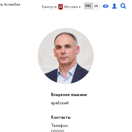
в Асланбек
РУС
EN
Кампус в
Москве
Владение языками
арабский
Контакты
Телефон:
00000