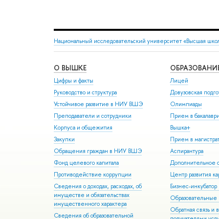
Национальный исследовательский университет «Высшая шко
О ВЫШКЕ
ОБРАЗОВАНИ
Цифры и факты
Лицей
Руководство и структура
Довузовская подго
Устойчивое развитие в НИУ ВШЭ
Олимпиады
Преподаватели и сотрудники
Прием в бакалавр
Корпуса и общежития
Вышка+
Закупки
Прием в магистра
Обращения граждан в НИУ ВШЭ
Аспирантура
Фонд целевого капитала
Дополнительное о
Противодействие коррупции
Центр развития к
Сведения о доходах, расходах, об
Бизнес-инкубато
имуществе и обязательствах
Образовательные 
имущественного характера
Обратная связь и 
Сведения об образовательной
получателями усл