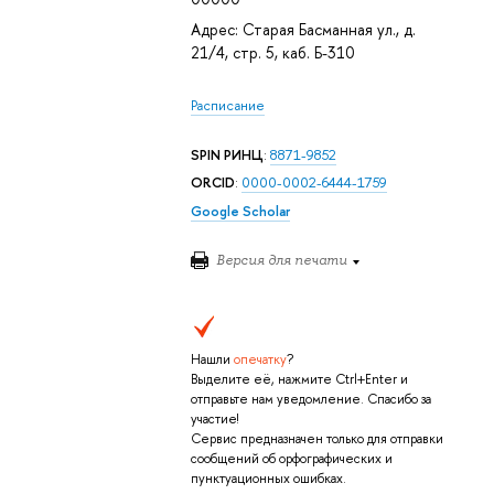
Адрес: Старая Басманная ул., д.
21/4, стр. 5, каб. Б-310
Расписание
SPIN РИНЦ
:
8871-9852
ORCID
:
0000-0002-6444-1759
Google Scholar
Версия для печати
Нашли
опечатку
?
Выделите её, нажмите Ctrl+Enter и
отправьте нам уведомление. Спасибо за
участие!
Сервис предназначен только для отправки
сообщений об орфографических и
пунктуационных ошибках.