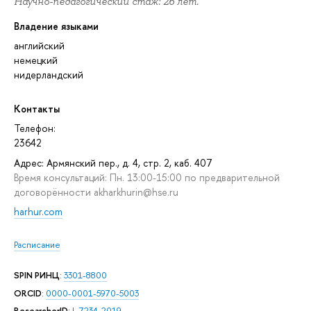
Научно-педагогический стаж: 26 лет.
Владение языками
английский
немецкий
нидерландский
Контакты
Телефон:
23642
Адрес: Армянский пер., д. 4, стр. 2, каб. 407
Время консультаций: Пн. 13:00-15:00 по предварительной
договорённости akharkhurin@hse.ru
harhur.com
Расписание
SPIN РИНЦ
:
3301-8800
ORCID
:
0000-0001-5970-5003
ResearcherID
:
L-7234-2019