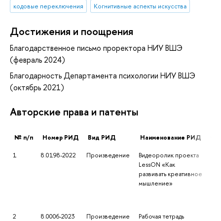
кодовые переключения
Когнитивные аспекты искусства
Достижения и поощрения
Благодарственное письмо проректора НИУ ВШЭ
(февраль 2024)
Благодарность Департамента психологии НИУ ВШЭ
(октябрь 2021)
Авторские права и патенты
№ п/п
Номер РИД
Вид РИД
Наименование РИД
Све
1
8.0198-2022
Произведение
Видеоролик проекта
LessON «Как
развивать креативное
мышление»
2
8.0006-2023
Произведение
Рабочая тетрадь