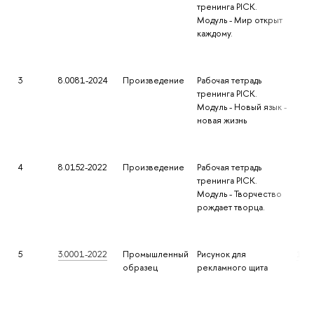
тренинга PICK.
Модуль - Мир открыт
каждому.
3
8.0081-2024
Произведение
Рабочая тетрадь
тренинга PICK.
Модуль - Новый язык -
новая жизнь
4
8.0152-2022
Произведение
Рабочая тетрадь
тренинга PICK.
Модуль - Творчество
рождает творца.
5
3.0001-2022
Промышленный
Рисунок для
140
образец
рекламного щита