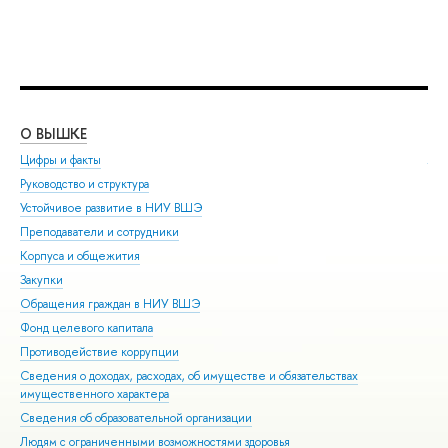
О ВЫШКЕ
ОБ
Цифры и факты
Ли
Руководство и структура
Дов
Устойчивое развитие в НИУ ВШЭ
Ол
Преподаватели и сотрудники
При
Корпуса и общежития
Вы
Закупки
При
Обращения граждан в НИУ ВШЭ
Асп
Фонд целевого капитала
Доп
Противодействие коррупции
Цен
Сведения о доходах, расходах, об имуществе и обязательствах
Биз
имущественного характера
Обр
Сведения об образовательной организации
Обр
Людям с ограниченными возможностями здоровья