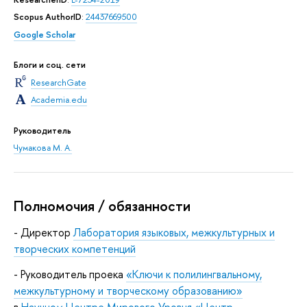
Scopus AuthorID
:
24437669500
Google Scholar
Блоги и соц. сети
ResearchGate
Academia.edu
Руководитель
Чумакова М. А.
Полномочия / обязанности
- Директор
Лаборатория языковых, межкультурных и
творческих компетенций
- Руководитель проека
«Ключи к полилингвальному,
межкультурному и творческому образованию»
в
Научном Центре Мирового Уровня «Центр