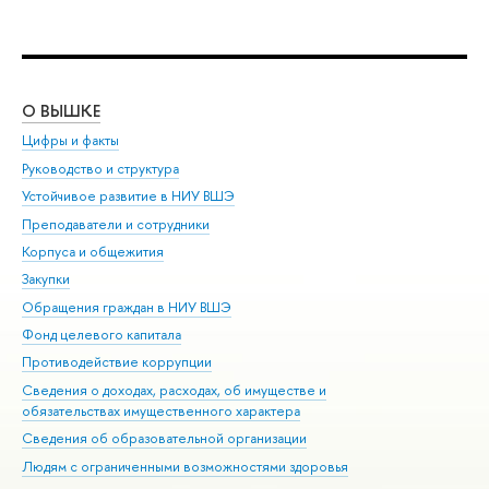
О ВЫШКЕ
ОБ
Цифры и факты
Ли
Руководство и структура
Дов
Устойчивое развитие в НИУ ВШЭ
Ол
Преподаватели и сотрудники
При
Корпуса и общежития
Вы
Закупки
При
Обращения граждан в НИУ ВШЭ
Ас
Фонд целевого капитала
До
Противодействие коррупции
Цен
Сведения о доходах, расходах, об имуществе и
Би
обязательствах имущественного характера
Об
Сведения об образовательной организации
Обр
Людям с ограниченными возможностями здоровья