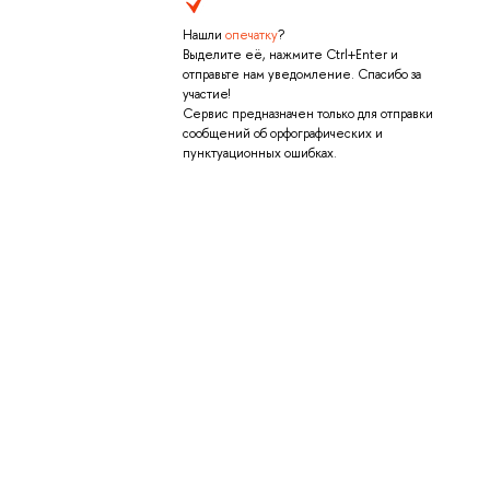
Нашли
опечатку
?
Выделите её, нажмите Ctrl+Enter и
отправьте нам уведомление. Спасибо за
участие!
Сервис предназначен только для отправки
сообщений об орфографических и
пунктуационных ошибках.