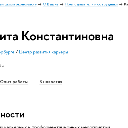
ая школа экономики»
О Вышке
Преподаватели и сотрудники
К
ита Константиновна
ербурге
/
Центр развития карьеры
у.
Опыт работы
В новостях
нности
ких карьерных и профориентационных мероприятий