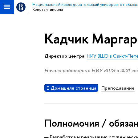
Национальный исследовательский университет «Высш
Константиновна
Кадчик Маргар
Директор центра:
НИУ ВШЭ в Санкт-Пет
Начала работать в НИУ ВШЭ в 2021 год
Домашняя страница
Преподавание
Полномочия / обяза
— Разработка и реализация студенчес