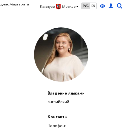
адчик Маргарита
Кампус в
Москве
РУС
EN
Владение языками
английский
Контакты
Телефон: