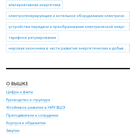
альтернативная энергетика
электрогенерирующее и котельное оборудование электрических станций
устройства передачи и преобразования электрической энергии
тарифное регулирование
мировая экономика в части развития энергетических и добывающих секторов
О ВЫШКЕ
ОБ
Цифры и факты
Ли
Руководство и структура
Дов
Устойчивое развитие в НИУ ВШЭ
Ол
Преподаватели и сотрудники
При
Корпуса и общежития
Вы
Закупки
При