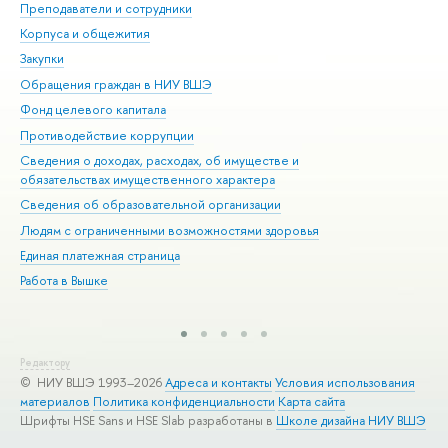
Преподаватели и сотрудники
При
Корпуса и общежития
Вы
Закупки
При
Обращения граждан в НИУ ВШЭ
Ас
Фонд целевого капитала
До
Противодействие коррупции
Цен
Сведения о доходах, расходах, об имуществе и
Би
обязательствах имущественного характера
Об
Сведения об образовательной организации
Обр
Людям с ограниченными возможностями здоровья
Единая платежная страница
Работа в Вышке
Редактору
© НИУ ВШЭ 1993–2026
Адреса и контакты
Условия использования
материалов
Политика конфиденциальности
Карта сайта
Шрифты HSE Sans и HSE Slab разработаны в
Школе дизайна НИУ ВШЭ