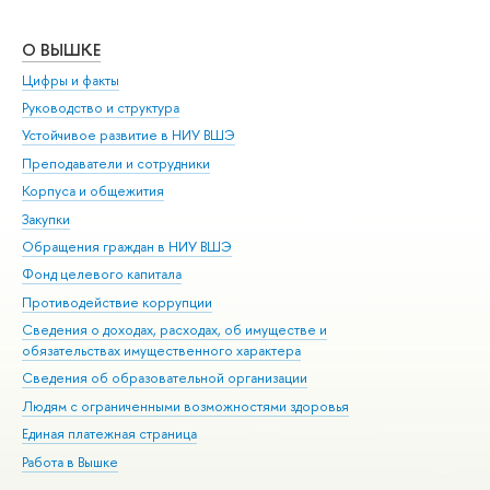
О ВЫШКЕ
ОБ
Цифры и факты
Ли
Руководство и структура
Дов
Устойчивое развитие в НИУ ВШЭ
Ол
Преподаватели и сотрудники
При
Корпуса и общежития
Вы
Закупки
При
Обращения граждан в НИУ ВШЭ
Ас
Фонд целевого капитала
До
Противодействие коррупции
Цен
Сведения о доходах, расходах, об имуществе и
Би
обязательствах имущественного характера
Об
Сведения об образовательной организации
Обр
Людям с ограниченными возможностями здоровья
Единая платежная страница
Работа в Вышке