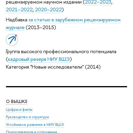
рецензируемом научном издании (
2022–2023
,
2021–2022
,
2020–2022
)
Надбавка
за статью в зарубежном рецензируемом
журнале
(2013–2015)
Группа высокого профессионального потенциала
(
кадровый резерв НИУ ВШЭ
)
Категория "Новые исследователи" (2014)
О ВЫШКЕ
ОБ
Цифры и факты
Ли
Руководство и структура
Дов
Устойчивое развитие в НИУ ВШЭ
Ол
Преподаватели и сотрудники
При