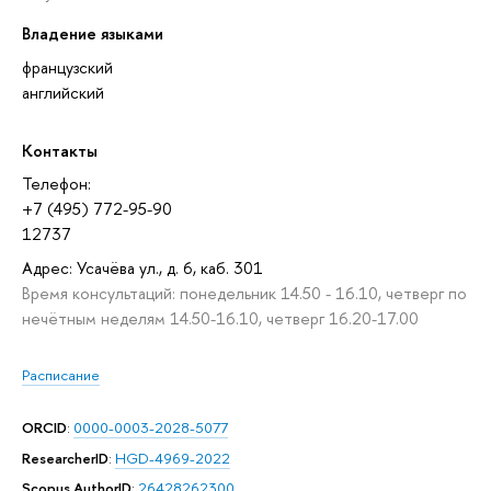
Владение языками
французский
английский
Контакты
Телефон:
+7 (495) 772-95-90
12737
Адрес: Усачёва ул., д. 6, каб. 301
Время консультаций: понедельник 14.50 - 16.10, четверг по
нечётным неделям 14.50-16.10, четверг 16.20-17.00
Расписание
ORCID
:
0000-0003-2028-5077
ResearcherID
:
HGD-4969-2022
Scopus AuthorID
:
26428262300