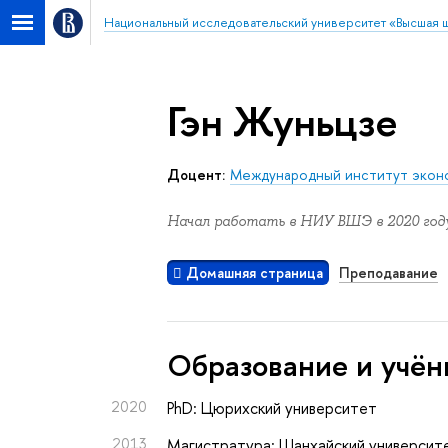
Национальный исследовательский университет «Высшая 
Гэн Жуньцзе
доцент:
Международный институт экон
Начал работать в НИУ ВШЭ в 2020 году
Домашняя страница
Преподавание
Oбразование и учён
2020
PhD: Цюрихский университет
2013
Магистратура: Шанхайский университ