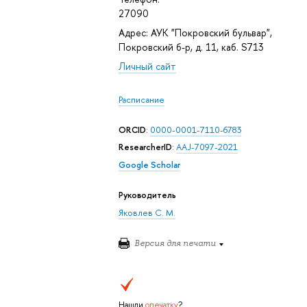
27090
Адрес: АУК "Покровский бульвар",
Покровский б-р, д. 11, каб. S713
Личный сайт
Расписание
ORCID
:
0000-0001-7110-6783
ResearcherID
:
AAJ-7097-2021
Google Scholar
Руководитель
Яковлев С. М.
Версия для печати
Нашли
опечатку
?