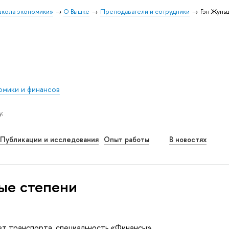
школа экономики»
О Вышке
Преподаватели и сотрудники
Гэн Жунь
омики и финансов
.
Публикации и исследования
Опыт работы
В новостях
ые степени
ет транспорта, специальность «Финансы»