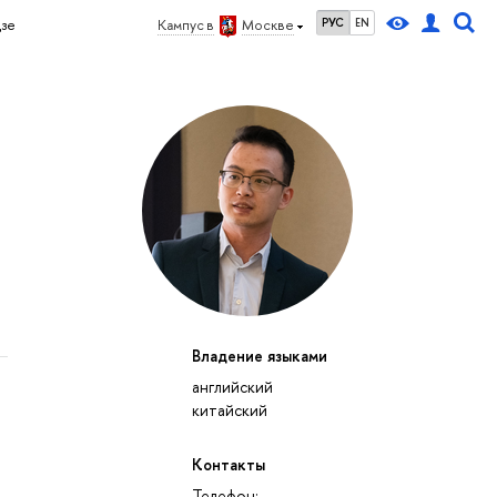
РУС
EN
цзе
Кампус в
Москве
Владение языками
английский
китайский
Контакты
Телефон: