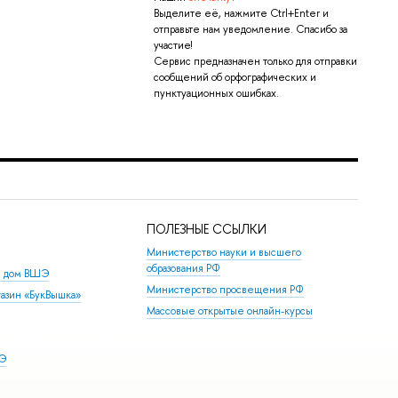
Выделите её, нажмите Ctrl+Enter и
отправьте нам уведомление. Спасибо за
участие!
Сервис предназначен только для отправки
сообщений об орфографических и
пунктуационных ошибках.
ПОЛЕЗНЫЕ ССЫЛКИ
Министерство науки и высшего
образования РФ
й дом ВШЭ
Министерство просвещения РФ
азин «БукВышка»
Массовые открытые онлайн-курсы
ШЭ