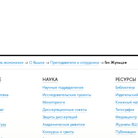
ла экономики»
→
О Вышке
→
Преподаватели и сотрудники
→
Гэн Жуньцзе
Е
НАУКА
РЕСУРСЫ
Научные подразделения
Библиотека
товка
Исследовательские проекты
Издательски
Мониторинги
Книжный маг
иат
Диссертационные советы
Типография
Защиты диссертаций
Медиацентр
туру
Академическое развитие
Журналы В
Конкурсы и гранты
Публикации