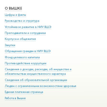
О ВЫШКЕ
ОБ
Цифры и факты
Ли
Руководство и структура
Дов
Устойчивое развитие в НИУ ВШЭ
Ол
Преподаватели и сотрудники
При
Корпуса и общежития
Вы
Закупки
При
Обращения граждан в НИУ ВШЭ
Ас
Фонд целевого капитала
До
Противодействие коррупции
Цен
Сведения о доходах, расходах, об имуществе и
Би
обязательствах имущественного характера
Об
Сведения об образовательной организации
Обр
Людям с ограниченными возможностями здоровья
Единая платежная страница
Работа в Вышке