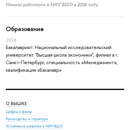
Начала работать в НИУ ВШЭ в 2026 году.
Oбразование
2024
Бакалавриат: Национальный исследовательский
университет "Высшая школа экономики", филиал в г.
Санкт-Петербург, специальность «Менеджмент»,
квалификация «Бакалавр»
О ВЫШКЕ
ОБ
Цифры и факты
Ли
Руководство и структура
Дов
Устойчивое развитие в НИУ ВШЭ
Ол