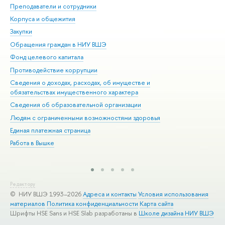
Преподаватели и сотрудники
При
Корпуса и общежития
Вы
Закупки
При
Обращения граждан в НИУ ВШЭ
Ас
Фонд целевого капитала
До
Противодействие коррупции
Цен
Сведения о доходах, расходах, об имуществе и
Би
обязательствах имущественного характера
Об
Сведения об образовательной организации
Обр
Людям с ограниченными возможностями здоровья
Единая платежная страница
Работа в Вышке
Редактору
© НИУ ВШЭ 1993–2026
Адреса и контакты
Условия использования
материалов
Политика конфиденциальности
Карта сайта
Шрифты HSE Sans и HSE Slab разработаны в
Школе дизайна НИУ ВШЭ