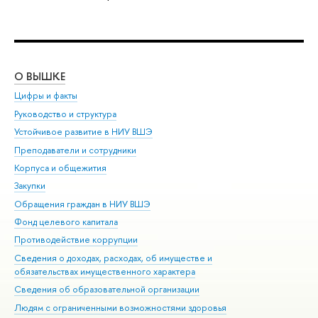
О ВЫШКЕ
ОБ
Цифры и факты
Ли
Руководство и структура
Дов
Устойчивое развитие в НИУ ВШЭ
Ол
Преподаватели и сотрудники
При
Корпуса и общежития
Вы
Закупки
При
Обращения граждан в НИУ ВШЭ
Ас
Фонд целевого капитала
До
Противодействие коррупции
Цен
Сведения о доходах, расходах, об имуществе и
Би
обязательствах имущественного характера
Об
Сведения об образовательной организации
Обр
Людям с ограниченными возможностями здоровья