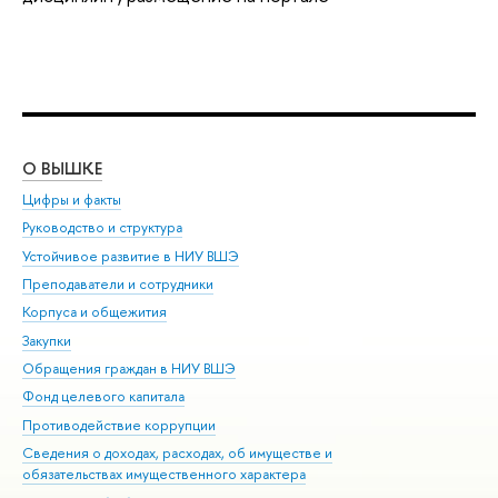
О ВЫШКЕ
ОБ
Цифры и факты
Ли
Руководство и структура
Дов
Устойчивое развитие в НИУ ВШЭ
Ол
Преподаватели и сотрудники
При
Корпуса и общежития
Вы
Закупки
При
Обращения граждан в НИУ ВШЭ
Ас
Фонд целевого капитала
До
Противодействие коррупции
Цен
Сведения о доходах, расходах, об имуществе и
Би
обязательствах имущественного характера
Об