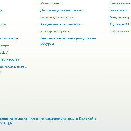
Мониторинги
Книжный маг
иат
Диссертационные советы
Типография
Защиты диссертаций
Медиацентр
туру
Академическое развитие
Журналы В
Конкурсы и гранты
Публикации
бразование
Внешние научно-информационные
ресурсы
арьеры
р ВШЭ
партнерства
взаимодействие с
уг
ования материалов
Политика конфиденциальности
Карта сайта
ИУ ВШЭ