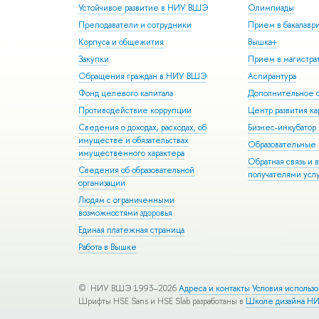
Устойчивое развитие в НИУ ВШЭ
Олимпиады
Преподаватели и сотрудники
Прием в бакалавр
Корпуса и общежития
Вышка+
Закупки
Прием в магистра
Обращения граждан в НИУ ВШЭ
Аспирантура
Фонд целевого капитала
Дополнительное о
Противодействие коррупции
Центр развития к
Сведения о доходах, расходах, об
Бизнес-инкубато
имуществе и обязательствах
Образовательные 
имущественного характера
Обратная связь и 
Сведения об образовательной
получателями усл
организации
Людям с ограниченными
возможностями здоровья
Единая платежная страница
Работа в Вышке
© НИУ ВШЭ 1993–2026
Адреса и контакты
Условия использ
Шрифты HSE Sans и HSE Slab разработаны в
Школе дизайна Н