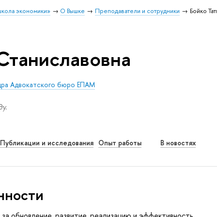
школа экономики»
О Вышке
Преподаватели и сотрудники
Бойко Та
 Станиславовна
дра Адвокатского бюро ЕПАМ
у.
Публикации и исследования
Опыт работы
В новостях
нности
 за обновление, развитие, реализацию и эффективность