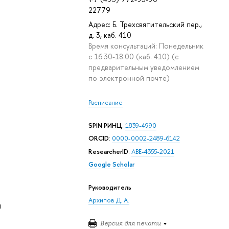
22779
Адрес: Б. Трехсвятительский пер.,
д. 3, каб. 410
Время консультаций: Понедельник
с 16.30-18.00 (каб. 410) (с
предварительным уведомлением
по электронной почте)
Расписание
SPIN РИНЦ
:
1839-4990
ORCID
:
0000-0002-2489-6142
ResearcherID
:
ABE-4355-2021
Google Scholar
Руководитель
Архипов Д. А.
ы
Версия для печати