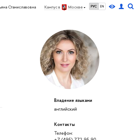
РУС
EN
тьяна Станиславовна
Кампус в
Москве
Владение языками
английский
Контакты
Телефон:
+7 (495) 772-95-90