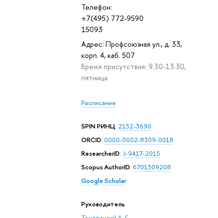
Телефон:
+7(495) 772-9590
15093
Адрес: Профсоюзная ул., д. 33,
корп. 4, каб. 507
Время присутствия: 9.30-13.30,
пятница
Расписание
SPIN РИНЦ
:
2132-3690
ORCID
:
0000-0002-8309-0018
ResearcherID
:
J-9417-2015
Scopus AuthorID
:
6701309208
Google Scholar
Руководитель
Тоневицкий А. Г.