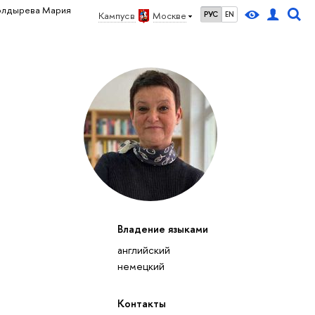
олдырева Мария
Кампус в
Москве
РУС
EN
Владение языками
английский
немецкий
Контакты