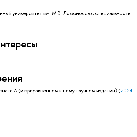
нный университет им. М.В. Ломоносова, специальность
интересы
рения
писка А (и приравненном к нему научном издании) (
2024–