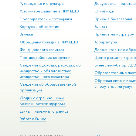
Руководство и структура
Довузовская подготов
Устойчивое развитие в НИУ ВШЭ
Олимпиады
Преподаватели и сотрудники
Прием в бакалавриат
Корпуса и общежития
Вышка+
Закупки
Прием в магистратуру
Обращения граждан в НИУ ВШЭ
Аспирантура
Фонд целевого капитала
Дополнительное обра
Противодействие коррупции
Центр развития карье
Сведения о доходах, расходах, об
Бизнес-инкубатор ВШ
имуществе и обязательствах
Образовательные парт
имущественного характера
Обратная связь и взаи
Сведения об образовательной
с получателями услуг
организации
Людям с ограниченными
возможностями здоровья
Единая платежная страница
Работа в Вышке