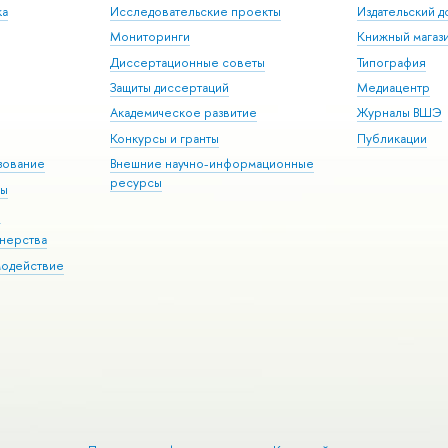
ка
Исследовательские проекты
Издательский 
Мониторинги
Книжный магаз
Диссертационные советы
Типография
Защиты диссертаций
Медиацентр
Академическое развитие
Журналы ВШЭ
Конкурсы и гранты
Публикации
зование
Внешние научно-информационные
ресурсы
ры
Э
нерства
модействие