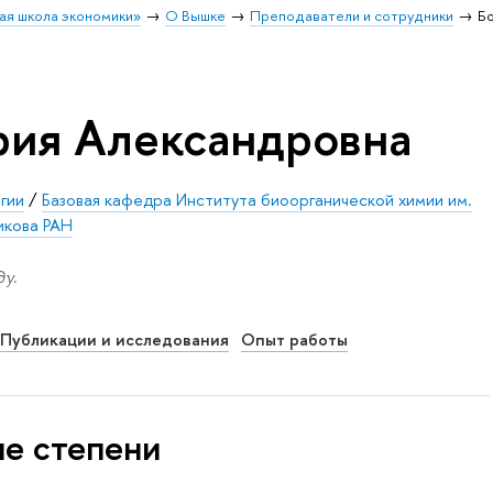
ая школа экономики»
О Вышке
Преподаватели и сотрудники
Б
рия Александровна
гии
/
Базовая кафедра Института биоорганической химии им.
икова РАН
у.
Публикации и исследования
Опыт работы
ые степени