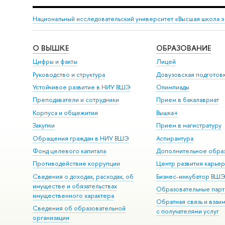
Национальный исследовательский университет «Высшая школа 
О ВЫШКЕ
ОБРАЗОВАНИЕ
Цифры и факты
Лицей
Руководство и структура
Довузовская подготов
Устойчивое развитие в НИУ ВШЭ
Олимпиады
Преподаватели и сотрудники
Прием в бакалавриат
Корпуса и общежития
Вышка+
Закупки
Прием в магистратуру
Обращения граждан в НИУ ВШЭ
Аспирантура
Фонд целевого капитала
Дополнительное обра
Противодействие коррупции
Центр развития карье
Сведения о доходах, расходах, об
Бизнес-инкубатор ВШ
имуществе и обязательствах
Образовательные парт
имущественного характера
Обратная связь и взаи
Сведения об образовательной
с получателями услуг
организации