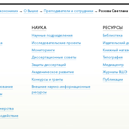
экономики»
→
О Вышке
→
Преподаватели и сотрудники
→
Розова Светлана
НАУКА
РЕСУРСЫ
Научные подразделения
Библиотека
ка
Исследовательские проекты
Издательский 
Мониторинги
Книжный магаз
Диссертационные советы
Типография
Защиты диссертаций
Медиацентр
Академическое развитие
Журналы ВШЭ
Конкурсы и гранты
Публикации
зование
Внешние научно-информационные
ресурсы
ры
Э
нерства
модействие