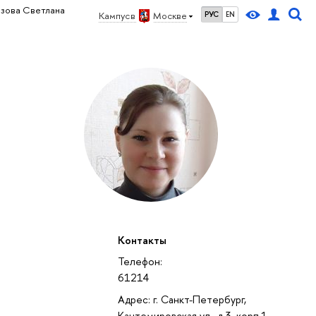
озова Светлана
Кампус в
Москве
РУС
EN
Контакты
Телефон:
61214
Адрес: г. Санкт-Петербург,
Кантемировская ул., д.3, корп.1,