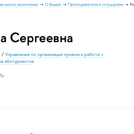
ая школа экономики»
О Вышке
Преподаватели и сотрудники
Р
на Сергеевна
е
/
Управление по организации приёма и работе с
ма абитуриентов
у.