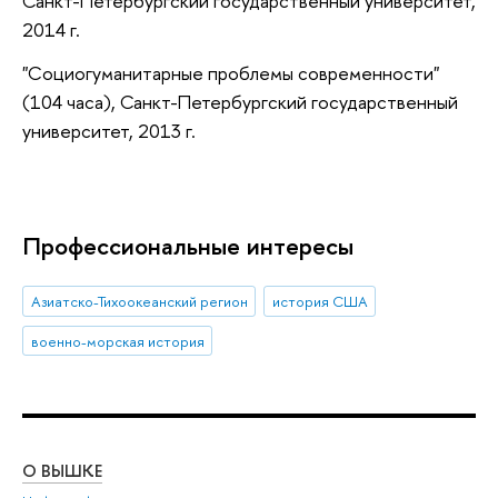
Санкт-Петербургский государственный университет,
2014 г.
"Социогуманитарные проблемы современности"
(104 часа), Санкт-Петербургский государственный
университет, 2013 г.
Профессиональные интересы
Азиатско-Тихоокеанский регион
история США
военно-морская история
О ВЫШКЕ
ОБ