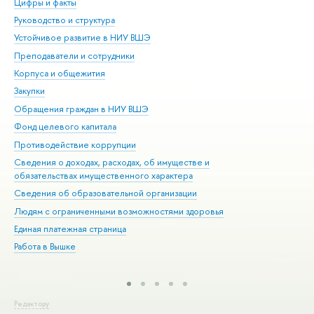
Цифры и факты
Ли
Руководство и структура
Дов
Устойчивое развитие в НИУ ВШЭ
Ол
Преподаватели и сотрудники
При
Корпуса и общежития
Вы
Закупки
При
Обращения граждан в НИУ ВШЭ
Ас
Фонд целевого капитала
До
Противодействие коррупции
Цен
Сведения о доходах, расходах, об имуществе и
Би
обязательствах имущественного характера
Об
Сведения об образовательной организации
Обр
Людям с ограниченными возможностями здоровья
Единая платежная страница
Работа в Вышке
Редактору