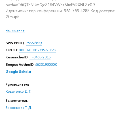
pwd=eTdiQTdNUmQxZ1B4VWczMmFVRXNLZz09
Идентификатор конференции: 961 769 4288 Код доступа:
2tmup5
Расписание
SPIN РИНЦ
:
7553-6839
ORCID
:
0000-0001-7193-0633
ResearcherID
:
H-8465-2015
Scopus AuthorID
:
56201930300
Google Scholar
Руководитель
Коваленко Д. Г.
Заместитель
Воронцова Т. Д.