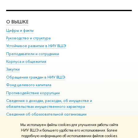
О ВЫШКЕ
ОБ
Цифры и факты
Ли
Руководство и структура
Дов
Устойчивое развитие в НИУ ВШЭ
Ол
Преподаватели и сотрудники
При
Корпуса и общежития
Вы
Закупки
При
Обращения граждан в НИУ ВШЭ
Ас
Фонд целевого капитала
До
Противодействие коррупции
Цен
Сведения о доходах, расходах, об имуществе и
Би
обязательствах имущественного характера
Об
Сведения об образовательной организации
Обр
Людям с ограниченными возможностями здоровья
Мы используем файлы cookies для улучшения работы сайта
Единая платежная страница
НИУ ВШЭ и большего удобства его использования. Более
подробную информацию об использовании файлов cookies
Работа в Вышке