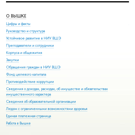
О ВЫШКЕ
ОБ
Цифры и факты
Ли
Руководство и структура
Дов
Устойчивое развитие в НИУ ВШЭ
Ол
Преподаватели и сотрудники
При
Корпуса и общежития
Вы
Закупки
При
Обращения граждан в НИУ ВШЭ
Асп
Фонд целевого капитала
Доп
Противодействие коррупции
Цен
Сведения о доходах, расходах, об имуществе и обязательствах
Биз
имущественного характера
Обр
Сведения об образовательной организации
Обр
Людям с ограниченными возможностями здоровья
Единая платежная страница
Работа в Вышке