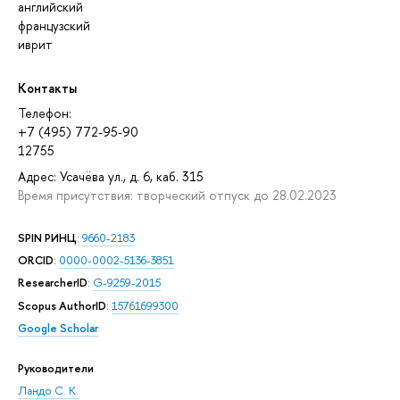
английский
французский
иврит
Контакты
Телефон:
+7 (495) 772-95-90
12755
Адрес: Усачёва ул., д. 6, каб. 315
Время присутствия: творческий отпуск до 28.02.2023
SPIN РИНЦ
:
9660-2183
ORCID
:
0000-0002-5136-3851
ResearcherID
:
G-9259-2015
Scopus AuthorID
:
15761699300
Google Scholar
Руководители
Ландо С. К.