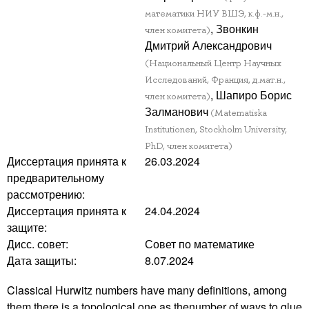
математики НИУ ВШЭ, к.ф.-м.н.,
, Звонкин
член комитета)
Дмитрий Александрович
(Национальный Центр Научных
Исследований, Франция, д.мат.н.,
, Шапиро Борис
член комитета)
Залманович
(Matematiska
Institutionen, Stockholm University,
PhD, член комитета)
Диссертация принята к
26.03.2024
предварительному
рассмотрению:
Диссертация принята к
24.04.2024
защите:
Дисс. совет:
Совет по математике
Дата защиты:
8.07.2024
Classical Hurwitz numbers have many definitions, among
them there is a topological one as thenumber of ways to glue