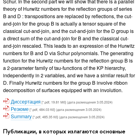
Schur. In the second part we will show that there is a parallel
theory of Hurwitz numbers for the reflection groups of series
B and D : transpositions are replaced by reflections, the cut-
and-join for the group B is actually a tensor square of the
classical cut-and-join, and the cut-and-join for the D group is
a direct sum of the cut-and-join for B and the classical cut-
and-join rescaled. This leads to an expression of the Hurwitz
numbers for B and D via Schur polynomials. The generating
function for the Hurwitz numbers for the reflection group B is
a 2-parameter family of tau-functions of the KP hierarchy,
independently in 2 variables, and we have a similar result for
D. Finally Hurwitz numbers for the group B involve ribbon
decomposition of surfaces equipped with an involution.
Диссертация
[*.pdf, 19.81 Мб] (дата размещения 3.05.2024)
Резюме
[*.pdf, 484.03 Кб] (дата размещения 3.05.2024)
Summary
[*.pdf, 485.35 Кб] (дата размещения 3.05.2024)
Публикации, в которых излагаются основные