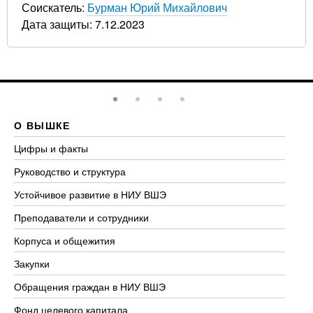
Соискатель:
Бурман Юрий Михайлович
Дата защиты: 7.12.2023
О ВЫШКЕ
О
Цифры и факты
Ли
Руководство и структура
До
Устойчивое развитие в НИУ ВШЭ
Ол
Преподаватели и сотрудники
Пр
Корпуса и общежития
Вы
Закупки
Пр
Обращения граждан в НИУ ВШЭ
Ас
Фонд целевого капитала
До