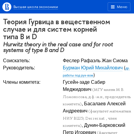
Высшая школа экономики
Меню
Теория Гурвица в вещественном
случае и для систем корней
типа B и D
Hurwitz theory in the real case and for root
systems of type B and D
Соискатель:
Феслер Рафаэль Жан Сиома
Руководитель:
Бурман Юрий Михайлович
(
др.
)
работы под рук-вом
Члены комитета:
Гусейн-заде Сабир
Меджидович
(МГУ имени М.В.
Ломоносова, д.ф.-м.н., председатель
, Басалаев Алексей
комитета)
Андреевич
(факультет математики
НИУ ВШЭ, Der.rer.nat. , член
, Дунин-Барковский
комитета)
Петр Игоревич
(факультет