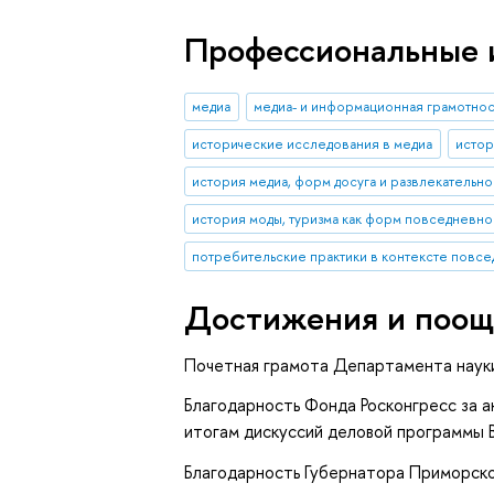
Профессиональные 
медиа
медиа- и информационная грамотнос
исторические исследования в медиа
истор
история медиа, форм досуга и развлекательно
история моды, туризма как форм повседневной 
потребительские практики в контексте повсед
Достижения и поощ
Почетная грамота Департамента науки 
Благодарность Фонда Росконгресс за 
итогам дискуссий деловой программы 
Благодарность Губернатора Приморског