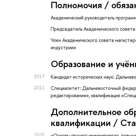
Полномочия / обяза
Академический руководитель програм
Председатель Академического совета
Член Академического совета магисте
индустрии»
Oбразование и учён
2017
Кандидат исторических наук: Дальнев
2011
Специалитет: Дальневосточный федера
редактирование», квалификация «Спец
Дополнительное об
квалификации / Ст
2025
«Основы промпт-инжиниринга»
, повыш