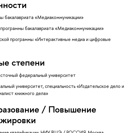
нности
мы бакалавриата «Медиакоммуникации»
 программы бакалавриата «Медиакоммуникации»
рской программы «Интерактивные медиа и цифровые
ые степени
осточный федеральный университет
льный университет, специальность «Издательское дело и
иалист книжного дела»
разование / Повышение
ажировки
ение квалификации
, НИУ ВШЭ / РОССИЯ, Москва