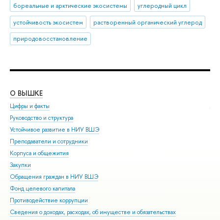
бореальные и арктические экосистемы
углеродный цикл
устойчивость экосистем
растворенный органический углерод
природовосстановление
О ВЫШКЕ
ОБ
Цифры и факты
Ли
Руководство и структура
Дов
Устойчивое развитие в НИУ ВШЭ
Ол
Преподаватели и сотрудники
При
Корпуса и общежития
Вы
Закупки
При
Обращения граждан в НИУ ВШЭ
Асп
Фонд целевого капитала
Доп
Противодействие коррупции
Цен
Сведения о доходах, расходах, об имуществе и обязательствах
Биз