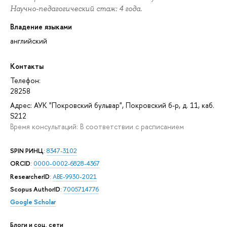
Научно-педагогический стаж: 4 года.
Владение языками
английский
Контакты
Телефон:
28258
Адрес: АУК "Покровский бульвар", Покровский б-р, д. 11, каб.
S212
Время консультаций: В соответствии с расписанием
SPIN РИНЦ
:
8347-3102
ORCID
:
0000-0002-6828-4367
ResearcherID
:
ABE-9930-2021
Scopus AuthorID
:
7005714776
Google Scholar
Блоги и соц. сети