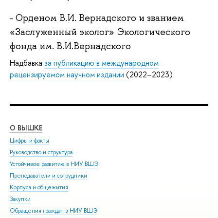
- Орденом В.И. Вернадского и званием
«Заслуженный эколог» Экологического
фонда им. В.И.Вернадского
Надбавка
за публикацию в международном
рецензируемом научном издании
(2022–2023)
О ВЫШКЕ
ОБ
Цифры и факты
Ли
Руководство и структура
Дов
Устойчивое развитие в НИУ ВШЭ
Ол
Преподаватели и сотрудники
При
Корпуса и общежития
Вы
Закупки
При
Обращения граждан в НИУ ВШЭ
Асп