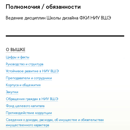
Полномочия / обязанности
Ведение дисциплин Школы дизайна ФКИ НИУ ВШЭ
О ВЫШКЕ
ОБ
Цифры и факты
Ли
Руководство и структура
Дов
Устойчивое развитие в НИУ ВШЭ
Ол
Преподаватели и сотрудники
При
Корпуса и общежития
Вы
Закупки
При
Обращения граждан в НИУ ВШЭ
Асп
Фонд целевого капитала
Доп
Противодействие коррупции
Цен
Сведения о доходах, расходах, об имуществе и обязательствах
Биз
имущественного характера
Обр