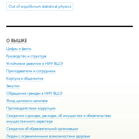
Out of equilibrium statistical physics
О ВЫШКЕ
ОБ
Цифры и факты
Ли
Руководство и структура
Дов
Устойчивое развитие в НИУ ВШЭ
Ол
Преподаватели и сотрудники
При
Корпуса и общежития
Вы
Закупки
При
Обращения граждан в НИУ ВШЭ
Асп
Фонд целевого капитала
Доп
Противодействие коррупции
Цен
Сведения о доходах, расходах, об имуществе и обязательствах
Биз
имущественного характера
Обр
Сведения об образовательной организации
Обр
Людям с ограниченными возможностями здоровья