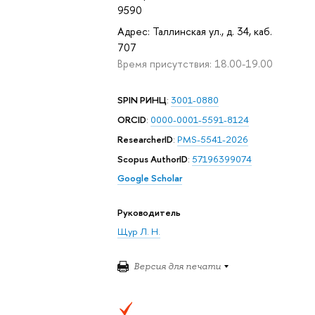
9590
Адрес: Таллинская ул., д. 34, каб.
707
Время присутствия: 18.00-19.00
SPIN РИНЦ
:
3001-0880
ORCID
:
0000-0001-5591-8124
ResearcherID
:
PMS-5541-2026
Scopus AuthorID
:
57196399074
Google Scholar
Руководитель
Щур Л. Н.
Версия для печати