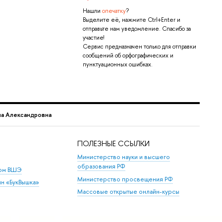
Нашли
опечатку
?
Выделите её, нажмите Ctrl+Enter и
отправьте нам уведомление. Спасибо за
участие!
Сервис предназначен только для отправки
сообщений об орфографических и
пунктуационных ошибках.
а Александровна
ПОЛЕЗНЫЕ ССЫЛКИ
Министерство науки и высшего
образования РФ
дом ВШЭ
Министерство просвещения РФ
ин «БукВышка»
Массовые открытые онлайн-курсы