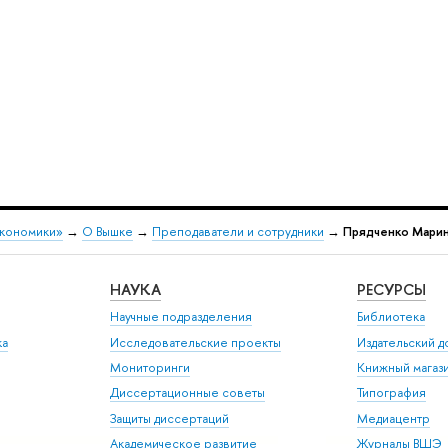
экономики»
→
О Вышке
→
Преподаватели и сотрудники
→
Прядченко Марин
НАУКА
РЕСУРСЫ
Научные подразделения
Библиотека
ка
Исследовательские проекты
Издательский 
Мониторинги
Книжный магаз
Диссертационные советы
Типография
Защиты диссертаций
Медиацентр
Академическое развитие
Журналы ВШЭ