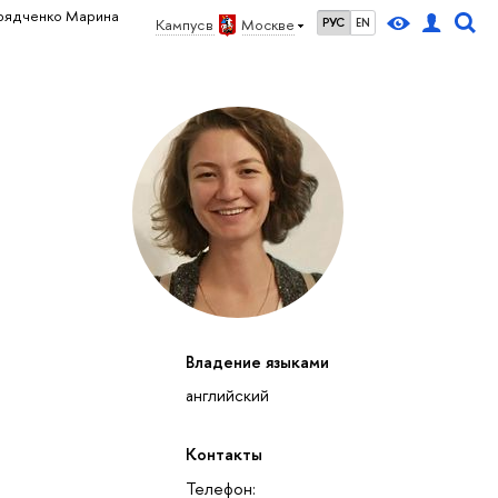
рядченко Марина
Кампус в
Москве
РУС
EN
Владение языками
английский
Контакты
Телефон: