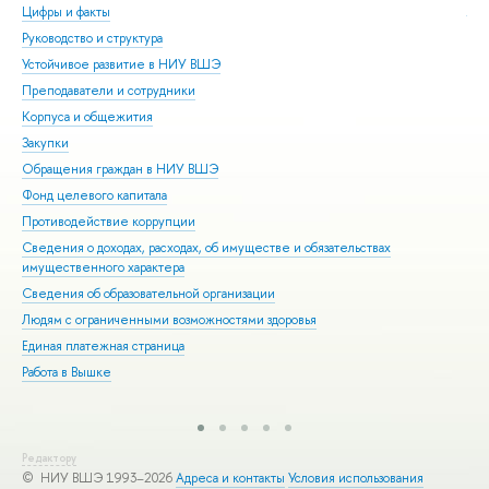
Цифры и факты
Ли
Руководство и структура
Дов
Устойчивое развитие в НИУ ВШЭ
Ол
Преподаватели и сотрудники
При
Корпуса и общежития
Вы
Закупки
При
Обращения граждан в НИУ ВШЭ
Асп
Фонд целевого капитала
Доп
Противодействие коррупции
Цен
Сведения о доходах, расходах, об имуществе и обязательствах
Биз
имущественного характера
Обр
Сведения об образовательной организации
Обр
Людям с ограниченными возможностями здоровья
Единая платежная страница
Работа в Вышке
Редактору
© НИУ ВШЭ 1993–2026
Адреса и контакты
Условия использования