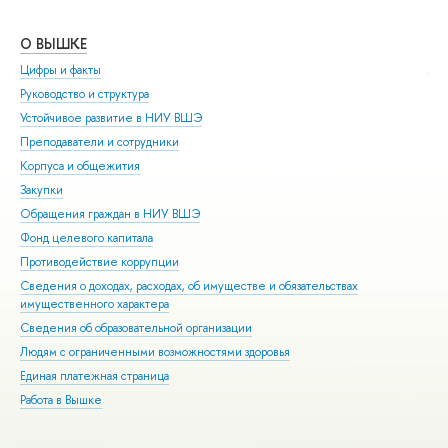
О ВЫШКЕ
ОБ
Цифры и факты
Ли
Руководство и структура
Дов
Устойчивое развитие в НИУ ВШЭ
Ол
Преподаватели и сотрудники
При
Корпуса и общежития
Вы
Закупки
При
Обращения граждан в НИУ ВШЭ
Асп
Фонд целевого капитала
Доп
Противодействие коррупции
Цен
Сведения о доходах, расходах, об имуществе и обязательствах
Биз
имущественного характера
Обр
Сведения об образовательной организации
Обр
Людям с ограниченными возможностями здоровья
Единая платежная страница
Работа в Вышке