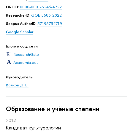
ORCID
:
0000-0001-6246-4722
ResearcherID
:
GOE-5686-2022
Scopus AuthorID
:
57195734719
Google Scholar
Блоги и соц. сети
ResearchGate
Academia.edu
Руководитель
Волков Д. В.
Oбразование и учёные степени
2013
Кандидат культурологии