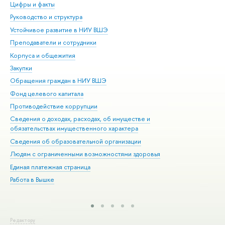
Цифры и факты
Ли
Руководство и структура
Дов
Устойчивое развитие в НИУ ВШЭ
Ол
Преподаватели и сотрудники
При
Корпуса и общежития
Вы
Закупки
При
Обращения граждан в НИУ ВШЭ
Ас
Фонд целевого капитала
До
Противодействие коррупции
Цен
Сведения о доходах, расходах, об имуществе и
Би
обязательствах имущественного характера
Об
Сведения об образовательной организации
Обр
Людям с ограниченными возможностями здоровья
Единая платежная страница
Работа в Вышке
Редактору