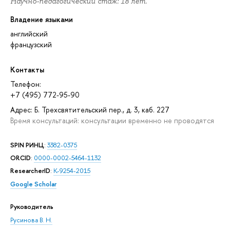
Научно-педагогический стаж: 18 лет.
Владение языками
английский
французский
Контакты
Телефон:
+7 (495) 772-95-90
Адрес: Б. Трехсвятительский пер., д. 3, каб. 227
Время консультаций: консультации временно не проводятся
SPIN РИНЦ
:
3382-0375
ORCID
:
0000-0002-5464-1132
ResearcherID
:
K-9254-2015
Google Scholar
Руководитель
Русинова В. Н.