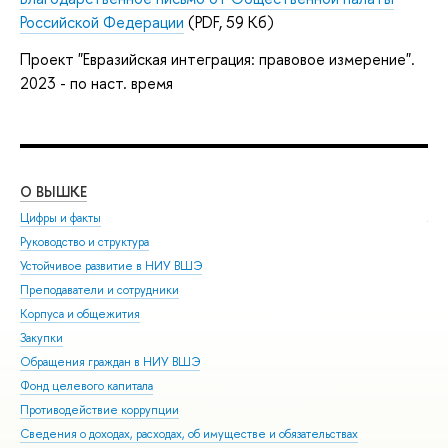
Российской Федерации
(PDF, 59 Кб)
Проект "Евразийская интеграция: правовое измерение".
2023 - по наст. время
О ВЫШКЕ
ОБ
Цифры и факты
Ли
Руководство и структура
Дов
Устойчивое развитие в НИУ ВШЭ
Ол
Преподаватели и сотрудники
При
Корпуса и общежития
Вы
Закупки
При
Обращения граждан в НИУ ВШЭ
Асп
Фонд целевого капитала
Доп
Противодействие коррупции
Цен
Сведения о доходах, расходах, об имуществе и обязательствах
Биз