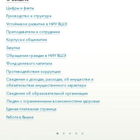
Цифры и факты
Ли
Руководство и структура
Дов
Устойчивое развитие в НИУ ВШЭ
Ол
Преподаватели и сотрудники
При
Корпуса и общежития
Вы
Закупки
При
Обращения граждан в НИУ ВШЭ
Ас
Фонд целевого капитала
До
Противодействие коррупции
Цен
Сведения о доходах, расходах, об имуществе и
Би
обязательствах имущественного характера
Об
Сведения об образовательной организации
Обр
Людям с ограниченными возможностями здоровья
Единая платежная страница
Работа в Вышке