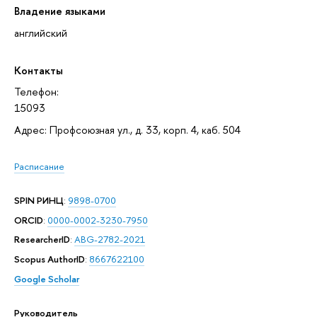
Владение языками
английский
Контакты
Телефон:
15093
Адрес: Профсоюзная ул., д. 33, корп. 4, каб. 504
Расписание
SPIN РИНЦ
:
9898-0700
ORCID
:
0000-0002-3230-7950
ResearcherID
:
ABG-2782-2021
Scopus AuthorID
:
8667622100
Google Scholar
Руководитель