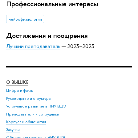
Профессиональные интересы
нейрофизиология
Достижения и поощрения
Лучший преподаватель
— 2023–2025
О ВЫШКЕ
ОБ
Цифры и факты
Ли
Руководство и структура
Дов
Устойчивое развитие в НИУ ВШЭ
Ол
Преподаватели и сотрудники
При
Корпуса и общежития
Вы
Закупки
При
Обращения граждан в НИУ ВШЭ
Ас