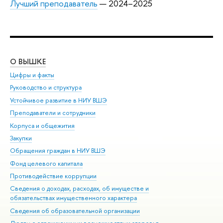
Лучший преподаватель
— 2024–2025
О ВЫШКЕ
ОБ
Цифры и факты
Ли
Руководство и структура
Дов
Устойчивое развитие в НИУ ВШЭ
Ол
Преподаватели и сотрудники
При
Корпуса и общежития
Вы
Закупки
При
Обращения граждан в НИУ ВШЭ
Ас
Фонд целевого капитала
До
Противодействие коррупции
Цен
Сведения о доходах, расходах, об имуществе и
Би
обязательствах имущественного характера
Об
Сведения об образовательной организации
Обр