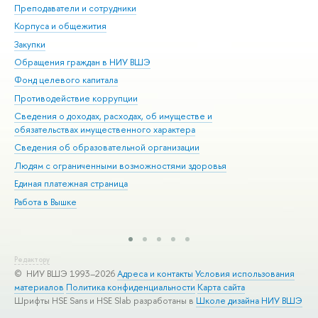
Преподаватели и сотрудники
При
Корпуса и общежития
Вы
Закупки
При
Обращения граждан в НИУ ВШЭ
Ас
Фонд целевого капитала
До
Противодействие коррупции
Цен
Сведения о доходах, расходах, об имуществе и
Би
обязательствах имущественного характера
Об
Сведения об образовательной организации
Обр
Людям с ограниченными возможностями здоровья
Единая платежная страница
Работа в Вышке
Редактору
© НИУ ВШЭ 1993–2026
Адреса и контакты
Условия использования
материалов
Политика конфиденциальности
Карта сайта
Шрифты HSE Sans и HSE Slab разработаны в
Школе дизайна НИУ ВШЭ