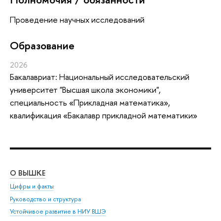
Проведение научных исследований
Oбразование
2026
Бакалавриат: Национальный исследовательский
университет "Высшая школа экономики",
специальность «Прикладная математика»,
квалификация «Бакалавр прикладной математики»
О ВЫШКЕ
ОБ
Цифры и факты
Ли
Руководство и структура
Дов
Устойчивое развитие в НИУ ВШЭ
Ол