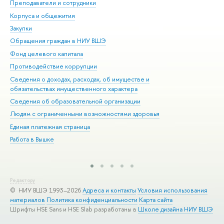
Преподаватели и сотрудники
При
Корпуса и общежития
Вы
Закупки
При
Обращения граждан в НИУ ВШЭ
Ас
Фонд целевого капитала
До
Противодействие коррупции
Цен
Сведения о доходах, расходах, об имуществе и
Би
обязательствах имущественного характера
Об
Сведения об образовательной организации
Обр
Людям с ограниченными возможностями здоровья
Единая платежная страница
Работа в Вышке
Редактору
© НИУ ВШЭ 1993–2026
Адреса и контакты
Условия использования
материалов
Политика конфиденциальности
Карта сайта
Шрифты HSE Sans и HSE Slab разработаны в
Школе дизайна НИУ ВШЭ