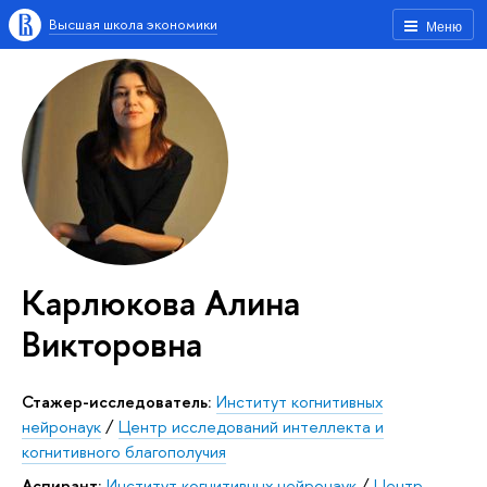
Высшая школа экономики
Меню
Карлюкова Алина
Викторовна
Стажер-исследователь:
Институт когнитивных
нейронаук
/
Центр исследований интеллекта и
когнитивного благополучия
Аспирант:
Институт когнитивных нейронаук
/
Центр