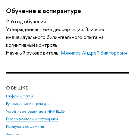
Обучение в аспирантуре
2-й год обучения
Утвержденная тема диссертации: Влияние
индивидуального билингвального опыта на
когнитивный контроль
Научный руководитель:
Мячиков Андрей Викторович
О ВЫШКЕ
ОБ
Цифры и факты
Ли
Руководство и структура
Дов
Устойчивое развитие в НИУ ВШЭ
Ол
Преподаватели и сотрудники
При
Корпуса и общежития
Вы
Закупки
При