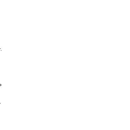
.
»
.