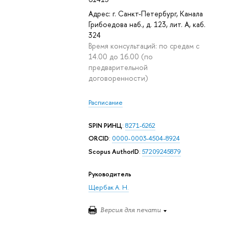
Адрес: г. Санкт-Петербург, Канала
Грибоедова наб., д. 123, лит. А, каб.
324
Время консультаций: по средам с
14.00 до 16.00 (по
предварительной
договоренности)
Расписание
SPIN РИНЦ
:
8271-6262
ORCID
:
0000-0003-4504-8924
Scopus AuthorID
:
57209245879
ь
Руководитель
Щербак А. Н.
Версия для печати