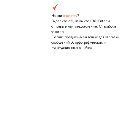
Нашли
опечатку
?
Выделите её, нажмите Ctrl+Enter и
отправьте нам уведомление. Спасибо за
участие!
Сервис предназначен только для отправки
сообщений об орфографических и
пунктуационных ошибках.