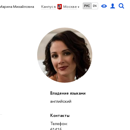
РУС
EN
Марина Михайловна
Кампус в
Москве
Владение языками
английский
Контакты
Телефон:
61415