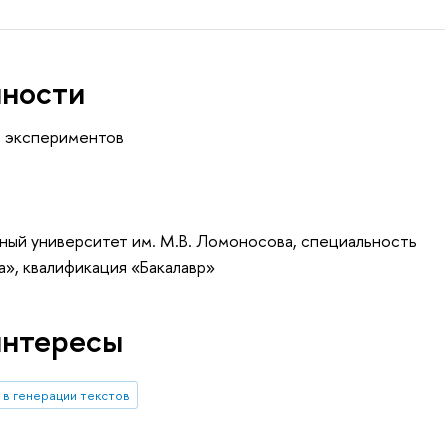
нности
а экспериментов
ный университет им. М.В. Ломоносова, специальность
», квалификация «Бакалавр»
интересы
в генерации текстов