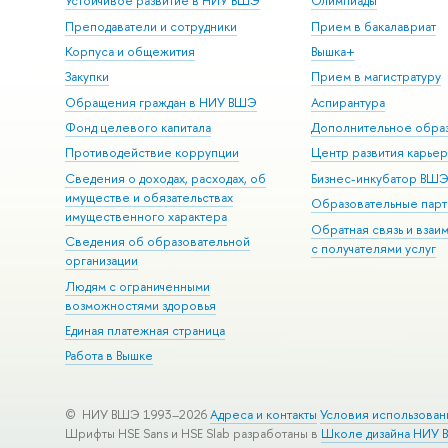
Устойчивое развитие в НИУ ВШЭ
Олимпиады
Преподаватели и сотрудники
Прием в бакалавриат
Корпуса и общежития
Вышка+
Закупки
Прием в магистратуру
Обращения граждан в НИУ ВШЭ
Аспирантура
Фонд целевого капитала
Дополнительное обра
Противодействие коррупции
Центр развития карье
Сведения о доходах, расходах, об
Бизнес-инкубатор ВШ
имуществе и обязательствах
Образовательные парт
имущественного характера
Обратная связь и взаи
Сведения об образовательной
с получателями услуг
организации
Людям с ограниченными
возможностями здоровья
Единая платежная страница
Работа в Вышке
© НИУ ВШЭ 1993–2026
Адреса и контакты
Условия использован
Шрифты HSE Sans и HSE Slab разработаны в
Школе дизайна НИУ