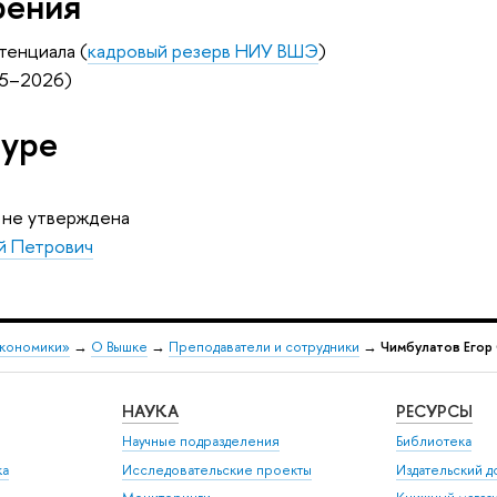
рения
тенциала (
кадровый резерв НИУ ВШЭ
)
25–2026)
туре
 не утверждена
й Петрович
экономики»
→
О Вышке
→
Преподаватели и сотрудники
→
Чимбулатов Егор
НАУКА
РЕСУРСЫ
Научные подразделения
Библиотека
ка
Исследовательские проекты
Издательский 