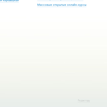
ин «БукВышка»
Массовые открытые онлайн-курсы
Редактору