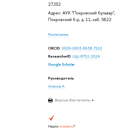
27252
Адрес: АУК "Покровский бульвар",
Покровский б-р, д. 11, каб. S822
Расписание
ORCID
:
0009-0003-8638-7102
ResearcherID
:
LQJ-8752-2024
Google Scholar
Руководитель
Аланов А.
Версия для печати
Нашли
опечатку
?