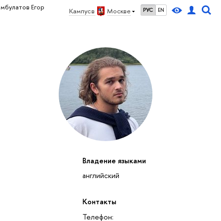
мбулатов Егор
Кампус в
Москве
РУС
EN
Владение языками
английский
Контакты
Телефон: