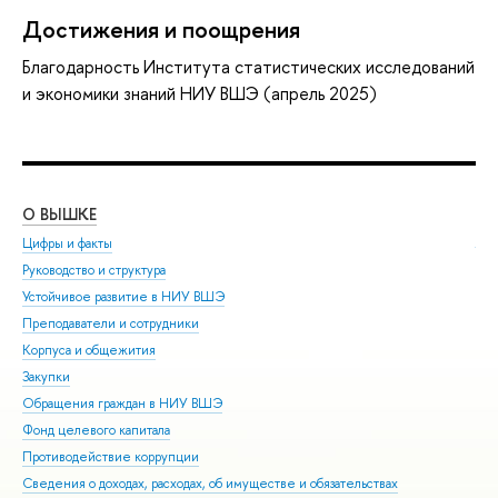
Достижения и поощрения
Благодарность Института статистических исследований
и экономики знаний НИУ ВШЭ (апрель 2025)
О ВЫШКЕ
ОБ
Цифры и факты
Ли
Руководство и структура
Дов
Устойчивое развитие в НИУ ВШЭ
Ол
Преподаватели и сотрудники
При
Корпуса и общежития
Вы
Закупки
При
Обращения граждан в НИУ ВШЭ
Асп
Фонд целевого капитала
Доп
Противодействие коррупции
Цен
Сведения о доходах, расходах, об имуществе и обязательствах
Биз